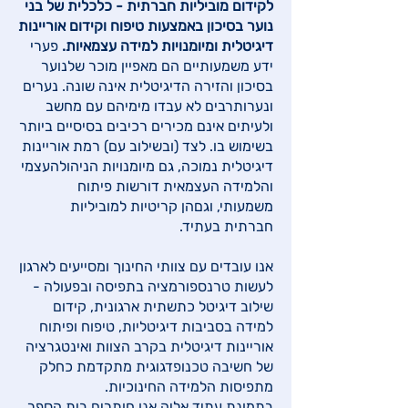
לקידום מוביליות חברתית - כלכלית של בני
נוער בסיכון באמצעות טיפוח וקידום אוריינות
דיגיטלית ומיומנויות למידה עצמאיות.
פערי
ידע משמעותיים הם מאפיין מוכר שלנוער
בסיכון והזירה הדיגיטלית אינה שונה. נערים
ונערותרבים לא עבדו מימיהם עם מחשב
ולעיתים אינם מכירים רכיבים בסיסיים ביותר
בשימוש בו. לצד (ובשילוב עם) רמת אוריינות
דיגיטלית נמוכה, גם מיומנויות הניהולהעצמי
והלמידה העצמאית דורשות פיתוח
משמעותי, וגםהן קריטיות למוביליות
חברתית בעתיד.
אנו עובדים עם צוותי החינוך ומסייעים לארגון
לעשות טרנספורמציה בתפיסה ובפעולה -
שילוב דיגיטל כתשתית ארגונית, קידום
למידה בסביבות דיגיטליות, טיפוח ופיתוח
אוריינות דיגיטלית בקרב הצוות ואינטגרציה
של חשיבה טכנופדגוגית מתקדמת כחלק
מתפיסות הלמידה החינוכיות.
בתמונת עתיד אליה אנו חותרים בית הספר