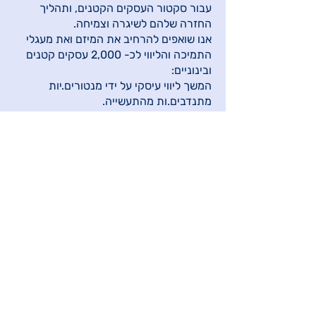
עבור סקטור העסקים הקטנים, ותהליך
החזרה שלהם לשיגרה וצמיחה.
אנו שואפים להרחיב את המיזם ואת מעגלי
התמיכה והליווי לכ- 2,000 עסקים קטנים
ובינוניים:
המשך ליווי עיסקי על ידי מנטורים.יות
מתנדבים.ות מהתעשייה.
הרחבת מגוון הסדנאות המקצועיות במגוון
תחומים.
חיזוק והגדלת קהילת המנטורים.יות.
הקמת קהילת עסקים מקצועית הממנפת
את קשרייה ופעילותיה, לתמיכה וצמיחה
הדדית.
הרחבת שיתופי פעולה עם גורמים רלוונטים.
התרומות מוכרות למס ע״פ סעיף 46
בישראל וכן על פי סעיף 501 (c) (3)
בארה״ב. ״