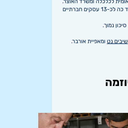
הקרן מאגדת הון ממשלתי, פרטי ופילנתרופי בסך כולל של כ-30 מיליון ש"ח, וסייעה עד כה לכ-13 עסקים חברתיים
כון נמוך.
יבים נט
ומאפיית אורבר.
וזמה