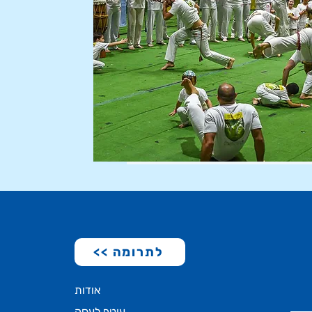
<< לתרומה
אודות
עוטף לעסק