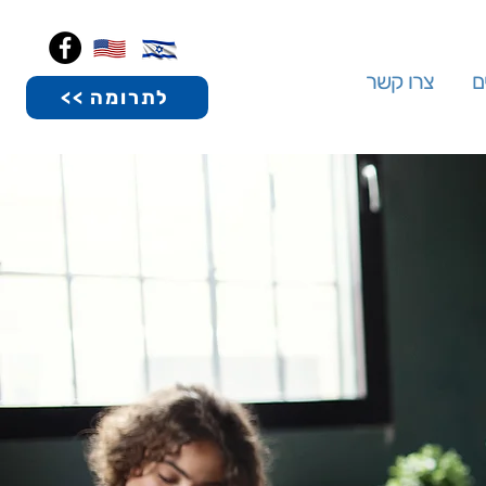
ם
צרו קשר
<< לתרומה